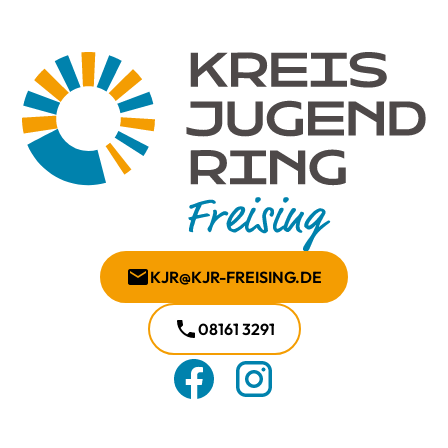
KJR@KJR-FREISING.DE
08161 3291