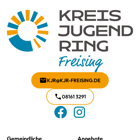
KJR@KJR-FREISING.DE
08161 3291
Gemeindliche
Angebote