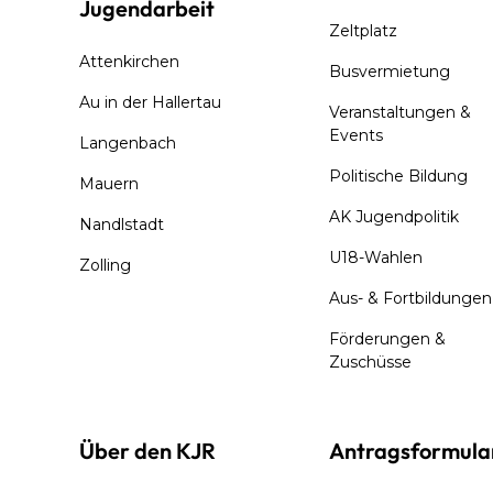
Jugendarbeit
Zeltplatz
Attenkirchen
Busvermietung
Au in der Hallertau
Veranstaltungen &
Events
Langenbach
Politische Bildung
Mauern
AK Jugendpolitik
Nandlstadt
U18-Wahlen
Zolling
Aus- & Fortbildungen
Förderungen &
Zuschüsse
Über den KJR
Antragsformula