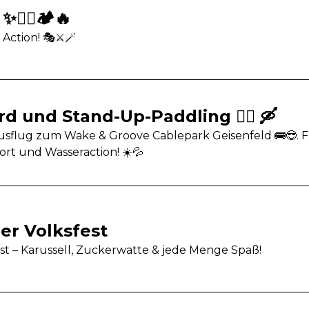
‍♀️🏕️🔥
Action! 🎭⚔️🪄
 und Stand-Up-Paddling 🏄‍♀️ 🛶
Ausflug zum Wake & Groove Cablepark Geisenfeld 🚌😎. 
ort und Wasseraction! ☀️💦
er Volksfest
est – Karussell, Zuckerwatte & jede Menge Spaß!