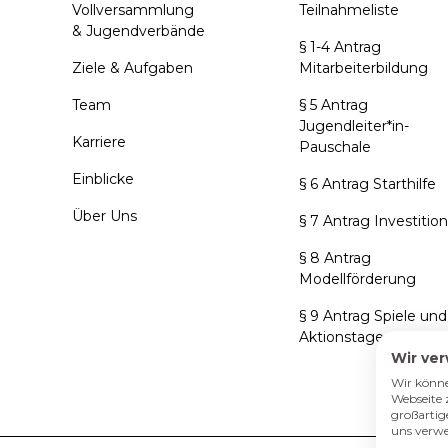
Vollversammlung
Teilnahmeliste
& Jugendverbände
§ 1-4 Antrag
Ziele & Aufgaben
Mitarbeiterbildung
Team
§ 5 Antrag
Jugendleiter*in-
Karriere
Pauschale
Einblicke
§ 6 Antrag Starthilfe
Über Uns
§ 7 Antrag Investitio
§ 8 Antrag
Modellförderung
§ 9 Antrag Spiele und
Aktionstage
Wir ve
Wir könne
Webseite 
großartig
uns verwe