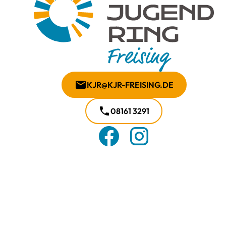
KJR@KJR-FREISING.DE
08161 3291