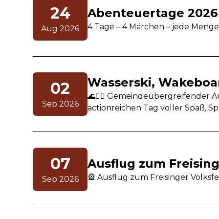
24
Abenteuertage 2026 ✨
4 Tage – 4 Märchen – jede Menge 
Aug 2026
Wasserski, Wakeboard
02
🌊🏄‍♂️ Gemeindeübergreifender 
Sep 2026
actionreichen Tag voller Spaß, Sp
07
Ausflug zum Freising
🎡 Ausflug zum Freisinger Volksf
Sep 2026